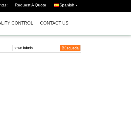
Request A Quote
Spanish
ntas :
LITY CONTROL
CONTACT US