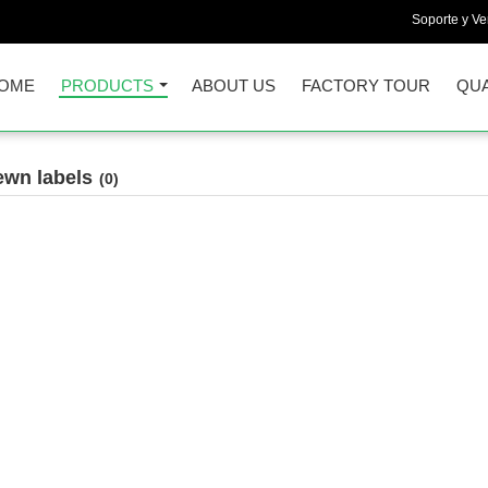
Soporte y Ve
OME
PRODUCTS
ABOUT US
FACTORY TOUR
QUA
ewn labels
(0)